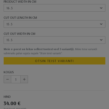
PRODUCT WIDTH IN CM
16.5
CUT OUT LENGTH IN CM
15.5
CUT OUT WIDTH IN CM
15.5
Meie e-poest on leitav sellest tootest veel 3 variant(i).
Mõne teise variandi
valimiseks palun vajuta nupule "Otsin teist varianti".
OTSIN TEIST VARIANTI
KOGUS
-
+
HIND
34.00 €
Ostukorvi toimingud
Tootekood: 1004698