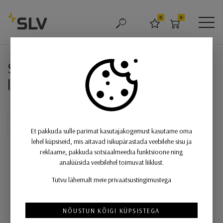
SLV
0
0
OTSING
LEMMIKUD
OSTUKORV
MEN
SENSER 18 DL, LED süvistatav la
SENSER 18 DL, LED süvistatav
laevalgusti kandiline valge 4000K
Et pakkuda sulle parimat kasutajakogemust kasutame oma
lehel küpsiseid, mis aitavad isikupärastada veebilehe sisu ja
reklaame, pakkuda sotsiaalmeedia funktsioone ning
analüüsida veebilehel toimuvat liiklust.
Tutvu lähemalt meie privaatsustingimustega
NÕUSTUN KÕIGI KÜPSISTEGA