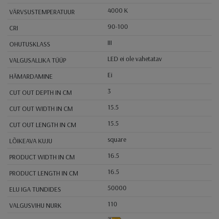
4000 K
VÄRVSUSTEMPERATUUR
90-100
CRI
III
OHUTUSKLASS
LED ei ole vahetatav
VALGUSALLIKA TÜÜP
Ei
HÄMARDAMINE
3
CUT OUT DEPTH IN CM
15.5
CUT OUT WIDTH IN CM
15.5
CUT OUT LENGTH IN CM
square
LÕIKEAVA KUJU
16.5
PRODUCT WIDTH IN CM
16.5
PRODUCT LENGTH IN CM
50000
ELU IGA TUNDIDES
110
VALGUSVIHU NURK