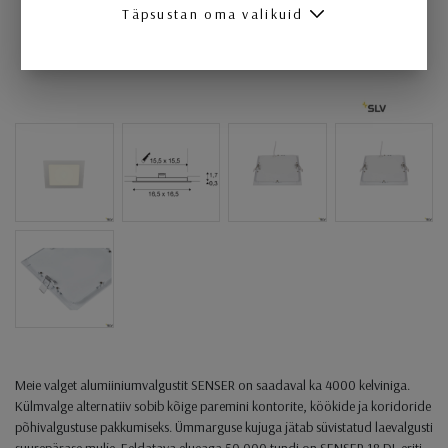
Täpsustan oma valikuid
Meie valget alumiiniumvalgustit SENSER on saadaval ka 4000 kelviniga.
Külmvalge alternatiiv sobib kõige paremini kontorite, köökide ja koridoride
põhivalgustuse pakkumiseks. Ümmarguse kujuga jätab süvistatud laevalgusti
suurepärase mulje. Eeldatava elueaga 50 000 tundi on SENSER 18 DL eriti