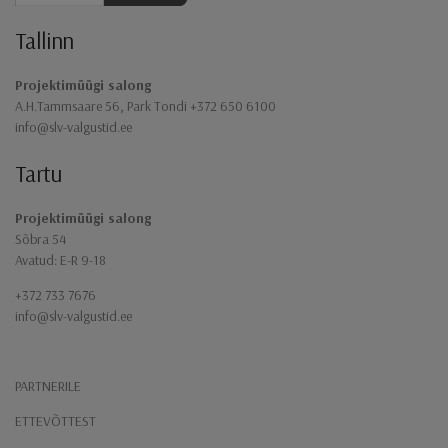
Jaluse navigatsioon
Tallinn
Projektimüügi salong
A.H.Tammsaare 56, Park Tondi +372 650 6100
info@slv-valgustid.ee
Tartu
Projektimüügi salong
Sõbra 54
Avatud: E-R 9-18
+372 733 7676
info@slv-valgustid.ee
PARTNERILE
ETTEVÕTTEST