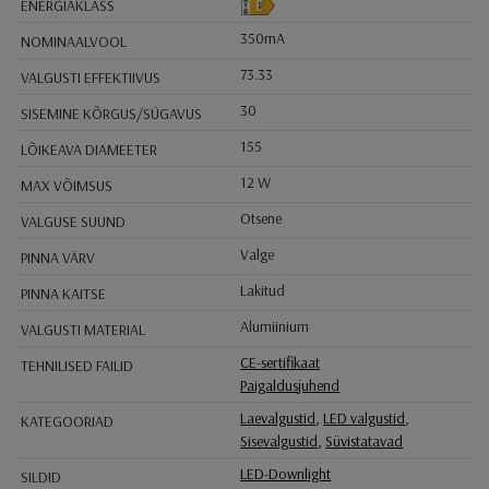
ENERGIAKLASS
350mA
NOMINAALVOOL
73.33
VALGUSTI EFFEKTIIVUS
30
SISEMINE KÕRGUS/SÜGAVUS
155
LÕIKEAVA DIAMEETER
12 W
MAX VÕIMSUS
Otsene
VALGUSE SUUND
Valge
PINNA VÄRV
Lakitud
PINNA KAITSE
Alumiinium
VALGUSTI MATERIAL
CE-sertifikaat
TEHNILISED FAILID
Paigaldusjuhend
Laevalgustid
,
LED valgustid
,
KATEGOORIAD
Sisevalgustid
,
Süvistatavad
LED-Downlight
SILDID