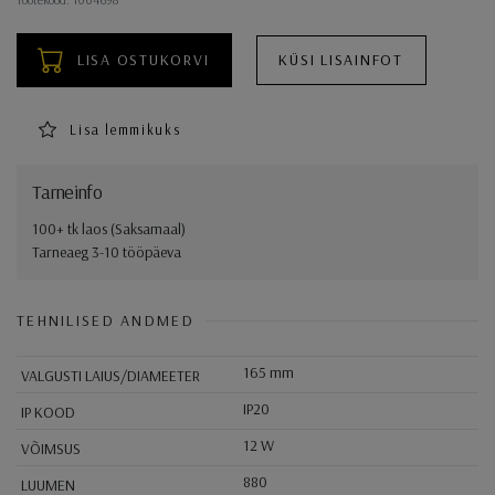
LISA OSTUKORVI
KÜSI LISAINFOT
Lisa lemmikuks
Tarneinfo
100+ tk laos (Saksamaal)
Tarneaeg 3-10 tööpäeva
TEHNILISED ANDMED
165 mm
VALGUSTI LAIUS/DIAMEETER
IP20
IP KOOD
12 W
VÕIMSUS
880
LUUMEN