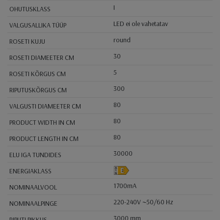
I
OHUTUSKLASS
LED ei ole vahetatav
VALGUSALLIKA TÜÜP
round
ROSETI KUJU
30
ROSETI DIAMEETER CM
5
ROSETI KÕRGUS CM
300
RIPUTUSKÕRGUS CM
80
VALGUSTI DIAMEETER CM
80
PRODUCT WIDTH IN CM
80
PRODUCT LENGTH IN CM
30000
ELU IGA TUNDIDES
ENERGIAKLASS
1700mA
NOMINAALVOOL
220-240V ~50/60 Hz
NOMINAALPINGE
3000 mm
RIPUTI PIKKUS