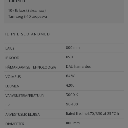
Tarneinfo
10+ tk laos (Saksamaal)
Tarneaeg 3-10 tööpäeva
TEHNILISED ANDMED
800 mm
LAIUS
IP20
IP KOOD
DALI hämardus
HÄMARDAMISE TEHNOLOOGIA
64 W
VÕIMSUS
4200
LUUMEN
3000 K
VÄRVSUSTEMPERATUUR
90-100
CRI
Rated lifetime L70/B50 at 25 °C h
ARVESTUSLIK ELUIGA
800 mm
DIAMEETER