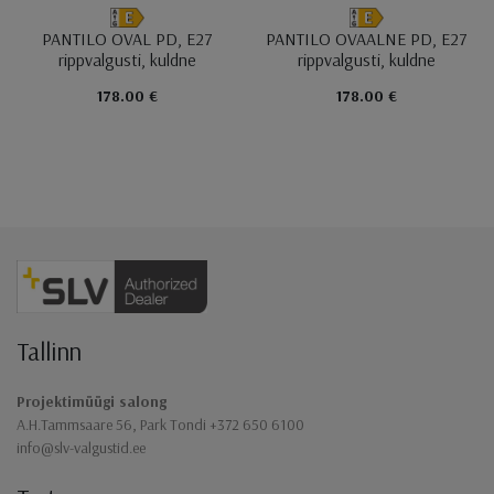
PANTILO OVAL PD, E27
PANTILO OVAALNE PD, E27
rippvalgusti, kuldne
rippvalgusti, kuldne
178.00 €
178.00 €
Jaluse navigatsioon
Tallinn
Projektimüügi salong
A.H.Tammsaare 56, Park Tondi +372 650 6100
info@slv-valgustid.ee