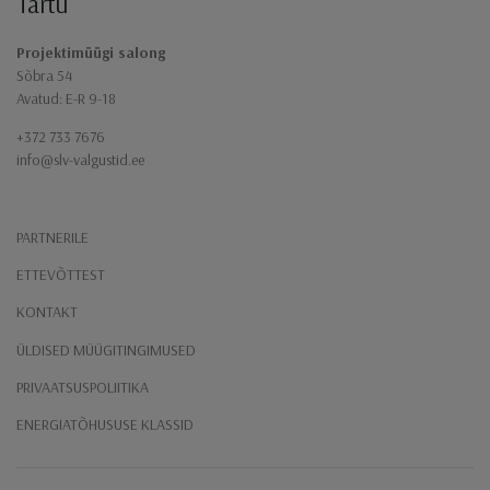
Tartu
Projektimüügi salong
Sõbra 54
Avatud: E-R 9-18
+372 733 7676
info@slv-valgustid.ee
PARTNERILE
ETTEVÕTTEST
KONTAKT
ÜLDISED MÜÜGITINGIMUSED
PRIVAATSUSPOLIITIKA
ENERGIATÕHUSUSE KLASSID