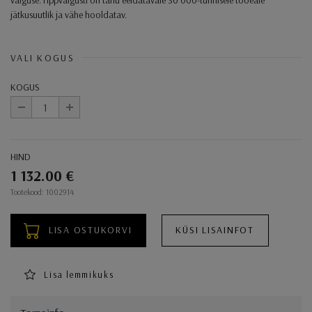
jätkusuutlik ja vähe hooldatav.
VALI KOGUS
KOGUS
-
+
HIND
1 132.00 €
Ostukorvi toimingud
Tootekood: 1002914
LISA OSTUKORVI
KÜSI LISAINFOT
Lisa lemmikuks