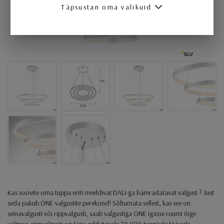
Täpsustan oma valikuid
Kas soovite oma tuppa eriti meeldivat DALI-ga hämradatavat valgust ? Just
seda pakub ONE valgustite perekond! Sõltumata sellest, kas see on
seinavalgusti või rippvalgusti, saab valgustiga ONE igasse ruumi õige
valguse. rippvalgusti on tänu eeldatavale 30 000-tunnisele tööeale