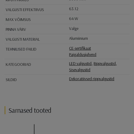
63.12
VALGUSTI EFFEKTIIVUS
64 W
MAX VÕIMSUS
Valge
PINNA VÄRV
Alumiinium
VALGUSTI MATERIAL
CE-sertifikaat
TEHNILISED FAILID
Paigaldusjuhend
LED valgustid
,
Rippvalgustid
,
KATEGOORIAD
Sisevalgustid
Dekoratiivsed rippvalgustid
SILDID
Sarnased tooted