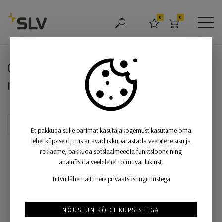
SLV
0
0
OTSING
LEMMIKUD
OSTUKORV
MEN
ONE TRIPLE DALI sisevalgusti LE
ONE TRIPLE DALI sisevalgusti LED-
rippvalgusti valge
Et pakkuda sulle parimat kasutajakogemust kasutame oma
lehel küpsiseid, mis aitavad isikupärastada veebilehe sisu ja
reklaame, pakkuda sotsiaalmeedia funktsioone ning
analüüsida veebilehel toimuvat liiklust.
Tutvu lähemalt meie privaatsustingimustega
NÕUSTUN KÕIGI KÜPSISTEGA