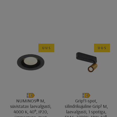
UUS
UUS
NUMINOS® M,
Grip!1-spot,
süvistatav laevalgusti,
silindrikujuline Grip! M,
4000 K, 40°, IP20,
laevalgusti, 1 spotiga,