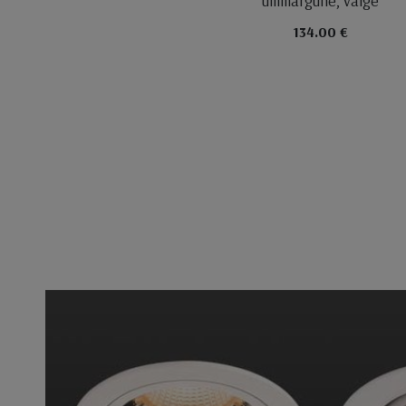
ümmargune, valge
134.00 €