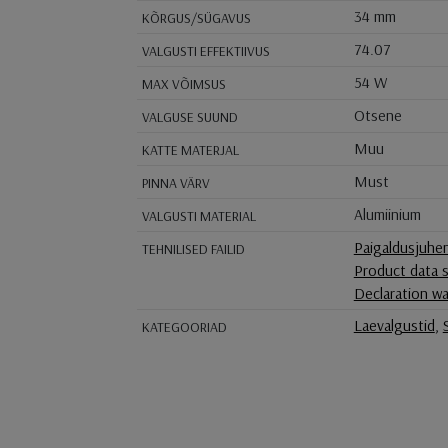
34 mm
KÕRGUS/SÜGAVUS
74.07
VALGUSTI EFFEKTIIVUS
54 W
MAX VÕIMSUS
Otsene
VALGUSE SUUND
Muu
KATTE MATERJAL
Must
PINNA VÄRV
Alumiinium
VALGUSTI MATERIAL
Paigaldusjuhe
TEHNILISED FAILID
Product data 
Declaration wa
Laevalgustid
,
KATEGOORIAD