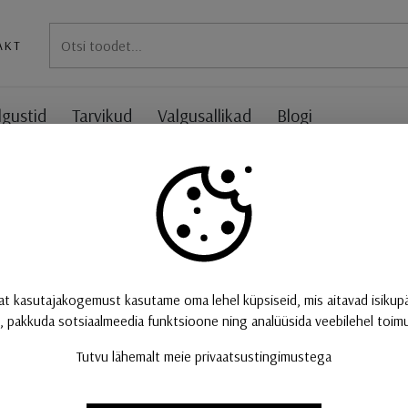
AKT
lgustid
Tarvikud
Valgusallikad
Blogi
300cm, 3000K, DALI 2, puutetu
ONE CUBE, rippvalg
2, puutetundlik, mus
Suurepärane disain. Premium LED kiirgab DALI-h
at kasutajakogemust kasutame oma lehel küpsiseid, mis aitavad isikup
(CRI>90) valgust, mis on eriti kauakestev 50 00
, pakkuda sotsiaalmeedia funktsioone ning analüüsida veebilehel toimuv
ruumidesse. Disainvalgusti.
Tutvu lähemalt meie privaatsustingimustega
VALI KOGUS