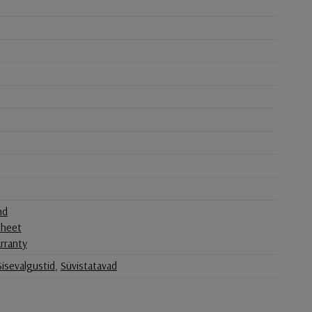
nd
sheet
rranty
Sisevalgustid
,
Süvistatavad