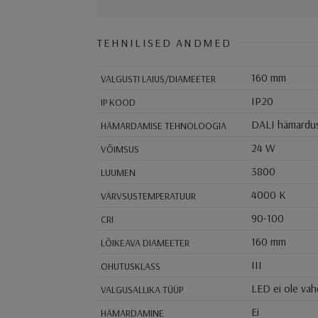
TEHNILISED ANDMED
160 mm
VALGUSTI LAIUS/DIAMEETER
IP20
IP KOOD
DALI hämardu
HÄMARDAMISE TEHNOLOOGIA
24 W
VÕIMSUS
3800
LUUMEN
4000 K
VÄRVSUSTEMPERATUUR
90-100
CRI
160 mm
LÕIKEAVA DIAMEETER
III
OHUTUSKLASS
LED ei ole va
VALGUSALLIKA TÜÜP
Ei
HÄMARDAMINE