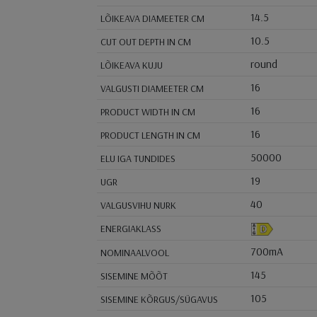
14.5
LÕIKEAVA DIAMEETER CM
10.5
CUT OUT DEPTH IN CM
round
LÕIKEAVA KUJU
16
VALGUSTI DIAMEETER CM
16
PRODUCT WIDTH IN CM
16
PRODUCT LENGTH IN CM
50000
ELU IGA TUNDIDES
19
UGR
40
VALGUSVIHU NURK
ENERGIAKLASS
700mA
NOMINAALVOOL
145
SISEMINE MÕÕT
105
SISEMINE KÕRGUS/SÜGAVUS