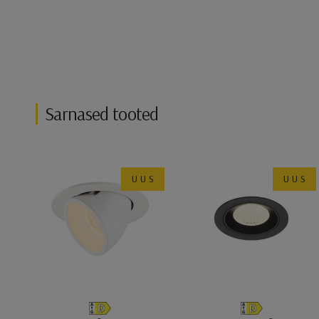
Sarnased tooted
UUS
UUS