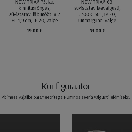
NEW TRIA® 75, lae
NEW TRIA® 68,
kinnitusrõngas,
süvistatav laevalgusti,
süvistatav, läbimõõt: 8,2
2700K, 38°, IP 20,
H: 4,9 cm, IP 20, valge
ümmargune, valge
19.00 €
55.00 €
Konfiguraator
Abimees vajalike parameetritega Numinos seeria valgusti leidmiseks.