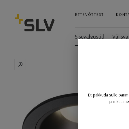
SLV
ETTEVÕTTEST
KONT
Sisevalgustid
Välisva
NUMINOS®XL, süvistatav l
Et pakkuda sulle parim
ja reklaame