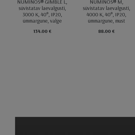
NUMINOS® GIMBLE L,
NUMINOS® M,
süvistatav laevalgusti,
süvistatav laevalgusti,
3000 K, 40°, IP20,
4000 K, 40°, IP20,
ümmargune, valge
ümmargune, must
134.00 €
88.00 €