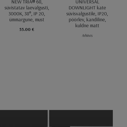
NEW TRIA® 68,
UNIVERSAL
süvistatav laevalgusti,
DOWNLIGHT kate
3000K, 38°, IP 20,
süvisvalgustile, IP20,
ümmargune, must
pöörlev, kandiline,
kuldne matt
55.00 €
Arhiivis