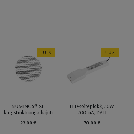
UUS
UUS
NUMINOS® XL,
LED-toiteplokk, 36W,
kärgstruktuuriga hajuti
700 mA, DALI
22.00 €
70.00 €