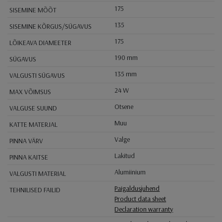
175
SISEMINE MÕÕT
135
SISEMINE KÕRGUS/SÜGAVUS
175
LÕIKEAVA DIAMEETER
190 mm
SÜGAVUS
135 mm
VALGUSTI SÜGAVUS
24 W
MAX VÕIMSUS
Otsene
VALGUSE SUUND
Muu
KATTE MATERJAL
Valge
PINNA VÄRV
Lakitud
PINNA KAITSE
Alumiinium
VALGUSTI MATERIAL
Paigaldusjuhend
TEHNILISED FAILID
Product data sheet
Declaration warranty