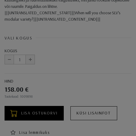
või ruumile. Paigaldus on lihtne.
|||UNTRANSLATED_CONTENT_START|||When will you choose SLV’s
modular variety?|||UNTRANSLATED_CONTENT_END|||
VALI KOGUS
KOGUS
-
+
HIND
158.00 €
Ostukorvi toimingud
Tootekood: 1009898
LISA OSTUKORVI
KÜSI LISAINFOT
Lisa lemmikuks