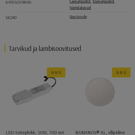
Laevalgustid
,
Sisevalgustid
,
KATEGOORIAD
Süvistatavad
Uus toode
SILDID
Tarvikud ja lambisoovitused
UUS
UUS
LED-toiteplokk, 30W, 700 mA
NUMINOS® XL, elliptiline