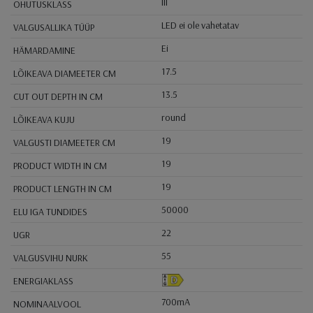
III
OHUTUSKLASS
LED ei ole vahetatav
VALGUSALLIKA TÜÜP
Ei
HÄMARDAMINE
17.5
LÕIKEAVA DIAMEETER CM
13.5
CUT OUT DEPTH IN CM
round
LÕIKEAVA KUJU
19
VALGUSTI DIAMEETER CM
19
PRODUCT WIDTH IN CM
19
PRODUCT LENGTH IN CM
50000
ELU IGA TUNDIDES
22
UGR
55
VALGUSVIHU NURK
ENERGIAKLASS
700mA
NOMINAALVOOL