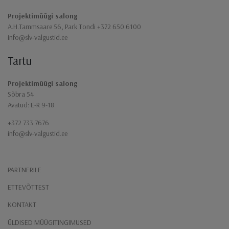
Projektimüügi salong
A.H.Tammsaare 56, Park Tondi +372 650 6100
info@slv-valgustid.ee
Tartu
Projektimüügi salong
Sõbra 54
Avatud: E-R 9-18
+372 733 7676
info@slv-valgustid.ee
PARTNERILE
ETTEVÕTTEST
KONTAKT
ÜLDISED MÜÜGITINGIMUSED