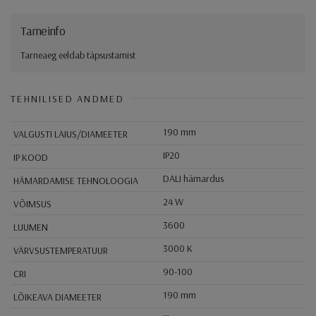
Tarneinfo
Tarneaeg eeldab täpsustamist
TEHNILISED ANDMED
190 mm
VALGUSTI LAIUS/DIAMEETER
IP20
IP KOOD
DALI hämardus
HÄMARDAMISE TEHNOLOOGIA
24 W
VÕIMSUS
3600
LUUMEN
3000 K
VÄRVSUSTEMPERATUUR
90-100
CRI
190 mm
LÕIKEAVA DIAMEETER