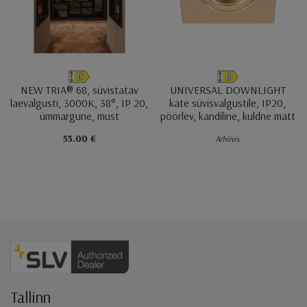
NEW TRIA® 68, süvistatav
UNIVERSAL DOWNLIGHT
laevalgusti, 3000K, 38°, IP 20,
kate süvisvalgustile, IP20,
ümmargune, must
pöörlev, kandiline, kuldne matt
55.00 €
Arhiivis
Jaluse navigatsioon
Tallinn