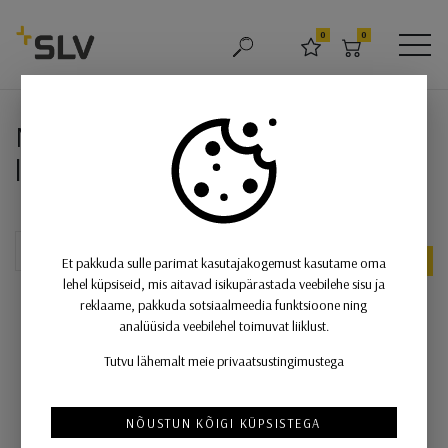
SLV
0
0
OTSING
LEMMIKUD
OSTUKORV
MEN
NUMINOS® GIMBLE⁠XL, süvistatav 
NUMINOS® GIMBLE⁠XL, süvistatav
laevalgusti, 3000 K, 55°, valge
UUS
Et pakkuda sulle parimat kasutajakogemust kasutame oma
lehel küpsiseid, mis aitavad isikupärastada veebilehe sisu ja
reklaame, pakkuda sotsiaalmeedia funktsioone ning
analüüsida veebilehel toimuvat liiklust.
Tutvu lähemalt meie privaatsustingimustega
NÕUSTUN KÕIGI KÜPSISTEGA