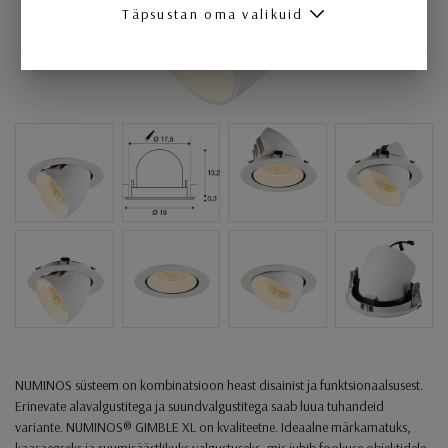
Täpsustan oma valikuid
NUMINOS süsteem on kombinatsioon heast disainist ja funktsionaalsusest.
Erinevate alavalgustitega ja suundvalgustitega saab luua tuhandeid
variante. NUMINOS® GIMBLE XL on kvaliteetne. Ideaalne märkamatuks,
kaasaegseks ja ruumisäästlikuks valgustuseks, mis juhib fookuse objektidele