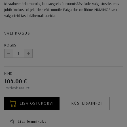
Ideaalne märkamatuks, kaasaegseks ja ruumisäästlikuks valgustuseks, mis
juhib fookuse objektidele või ruumile. Paigaldus on lihtne. NUMINOS seeria
valgusteid tasub lähemalt uurida.
VALI KOGUS
KOGUS
-
+
HIND
104.00 €
Ostukorvi toimingud
Tootekood: 1009398
LISA OSTUKORVI
KÜSI LISAINFOT
Lisa lemmikuks