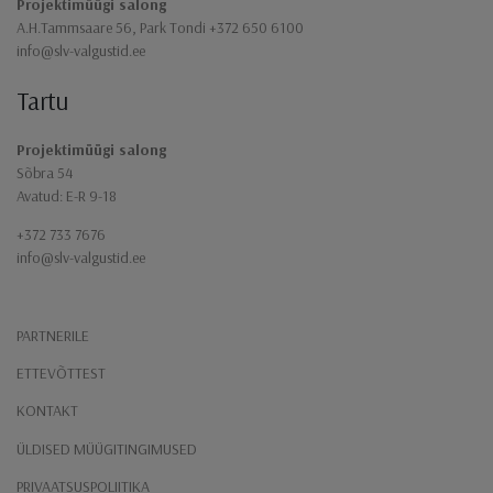
Projektimüügi salong
A.H.Tammsaare 56, Park Tondi +372 650 6100
info@slv-valgustid.ee
Tartu
Projektimüügi salong
Sõbra 54
Avatud: E-R 9-18
+372 733 7676
info@slv-valgustid.ee
PARTNERILE
ETTEVÕTTEST
KONTAKT
ÜLDISED MÜÜGITINGIMUSED
PRIVAATSUSPOLIITIKA