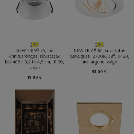
NEW TRIA® 75, lae
NEW TRIA® 68, süvistatav
kinnitusrõngas, süvistatav,
laevalgusti, 2700K, 38°, IP 20,
läbimõõt: 8,2 H: 4,9 cm, IP 20,
ümmargune, valge
valge
55.00 €
19.00 €