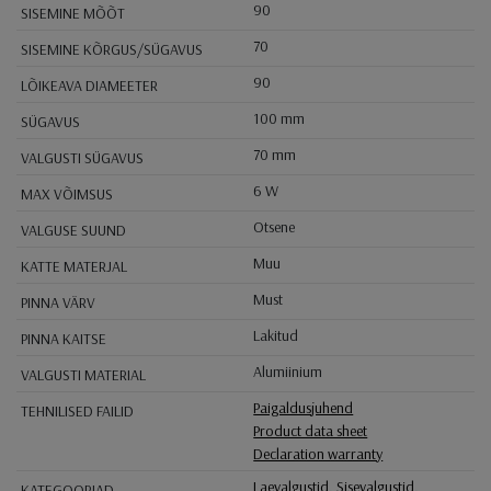
90
SISEMINE MÕÕT
70
SISEMINE KÕRGUS/SÜGAVUS
90
LÕIKEAVA DIAMEETER
100 mm
SÜGAVUS
70 mm
VALGUSTI SÜGAVUS
6 W
MAX VÕIMSUS
Otsene
VALGUSE SUUND
Muu
KATTE MATERJAL
Must
PINNA VÄRV
Lakitud
PINNA KAITSE
Alumiinium
VALGUSTI MATERIAL
Paigaldusjuhend
TEHNILISED FAILID
Product data sheet
Declaration warranty
Laevalgustid
,
Sisevalgustid
,
KATEGOORIAD