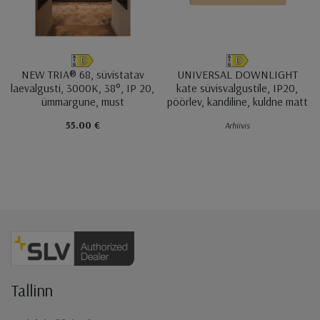
NEW TRIA® 68, süvistatav
UNIVERSAL DOWNLIGHT
laevalgusti, 3000K, 38°, IP 20,
kate süvisvalgustile, IP20,
ümmargune, must
pöörlev, kandiline, kuldne matt
55.00 €
Arhiivis
Jaluse navigatsioon
Tallinn