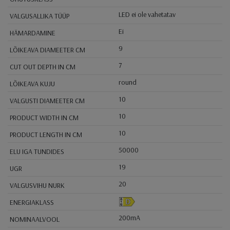
LED ei ole vahetatav
VALGUSALLIKA TÜÜP
Ei
HÄMARDAMINE
9
LÕIKEAVA DIAMEETER CM
7
CUT OUT DEPTH IN CM
round
LÕIKEAVA KUJU
10
VALGUSTI DIAMEETER CM
10
PRODUCT WIDTH IN CM
10
PRODUCT LENGTH IN CM
50000
ELU IGA TUNDIDES
19
UGR
20
VALGUSVIHU NURK
ENERGIAKLASS
200mA
NOMINAALVOOL