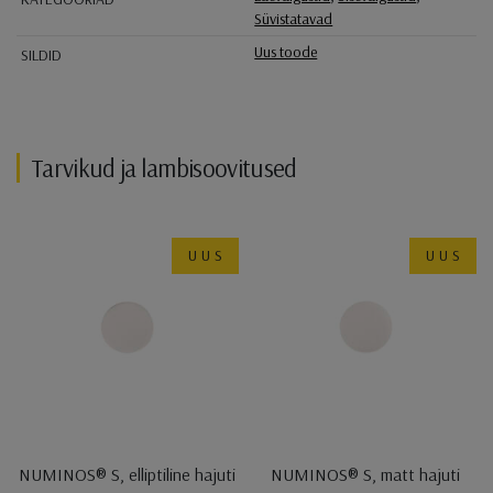
Süvistatavad
Uus toode
SILDID
Tarvikud ja lambisoovitused
UUS
UUS
NUMINOS® S, elliptiline hajuti
NUMINOS® S, matt hajuti