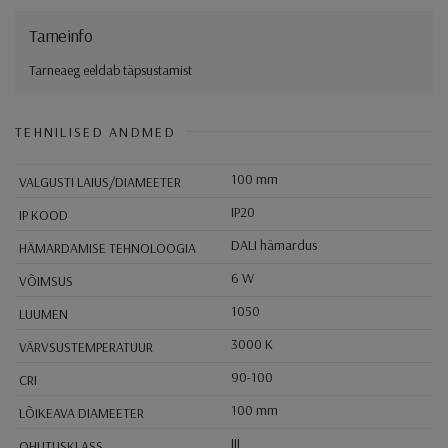
Tarneinfo
Tarneaeg eeldab täpsustamist
TEHNILISED ANDMED
100 mm
VALGUSTI LAIUS/DIAMEETER
IP20
IP KOOD
DALI hämardus
HÄMARDAMISE TEHNOLOOGIA
6 W
VÕIMSUS
1050
LUUMEN
3000 K
VÄRVSUSTEMPERATUUR
90-100
CRI
100 mm
LÕIKEAVA DIAMEETER
III
OHUTUSKLASS