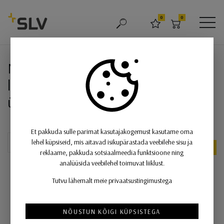
SLV
0
0
OTSING
LEMMIKUD
OSTUKORV
MEN
NUMINOS® GIMBLE S, süvistatav 
NUMINOS® GIMBLE S, süvistatav
laevalgusti, 3000 K, 20°, IP20,
ümmargune, must / valge
Et pakkuda sulle parimat kasutajakogemust kasutame oma
lehel küpsiseid, mis aitavad isikupärastada veebilehe sisu ja
UUS
reklaame, pakkuda sotsiaalmeedia funktsioone ning
analüüsida veebilehel toimuvat liiklust.
Tutvu lähemalt meie privaatsustingimustega
NÕUSTUN KÕIGI KÜPSISTEGA