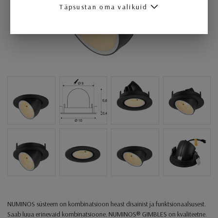
Täpsustan oma valikuid
NUMINOS süsteem on kombinatsioon heast disainist ja funktsionaalsusest.
Saab luua erinevaid kombinatsioone. NUMINOS® GIMBLE⁠S on kvaliteetne.