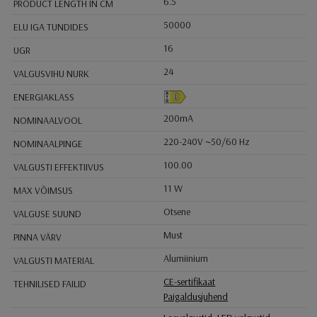
6.5
PRODUCT LENGTH IN CM
50000
ELU IGA TUNDIDES
16
UGR
24
VALGUSVIHU NURK
ENERGIAKLASS
200mA
NOMINAALVOOL
220-240V ~50/60 Hz
NOMINAALPINGE
100.00
VALGUSTI EFFEKTIIVUS
11 W
MAX VÕIMSUS
Otsene
VALGUSE SUUND
Must
PINNA VÄRV
Alumiinium
VALGUSTI MATERIAL
CE-sertifikaat
TEHNILISED FAILID
Paigaldusjuhend