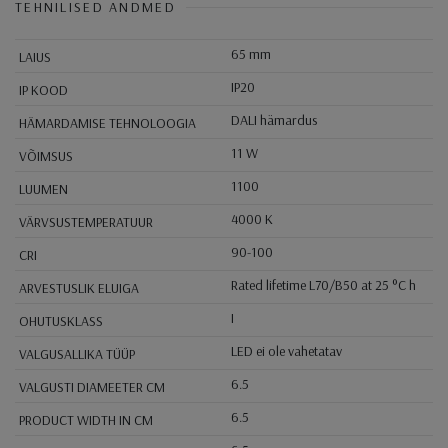
TEHNILISED ANDMED
65 mm
LAIUS
IP20
IP KOOD
DALI hämardus
HÄMARDAMISE TEHNOLOOGIA
11 W
VÕIMSUS
1100
LUUMEN
4000 K
VÄRVSUSTEMPERATUUR
90-100
CRI
Rated lifetime L70/B50 at 25 °C h
ARVESTUSLIK ELUIGA
I
OHUTUSKLASS
LED ei ole vahetatav
VALGUSALLIKA TÜÜP
6.5
VALGUSTI DIAMEETER CM
6.5
PRODUCT WIDTH IN CM