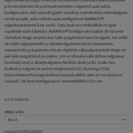
ja kontoritest kuni äri-ja privaatruumideni Valgusteid saab valida
konfiguraatori abil vastavalt igaühe soovile ja maitsele Mida mitmekülgsem
on teie projekt, seda rohkem saate intelligentsest NUMINOS®
valgustussüsteemist kasu saada. Tänu laiale moodulivalikule on igale
vajadusele sobiv lahendus. NUMINOS® konfiguraator pakub üle tuhande
võimaluse. Nagu see pööratav lakke paigaldatud suundavalgusti, mis sobib
nii riiulite valgustamiseks ja aktsentvalgustuseks kui ka eluruumides,
muuseumides ja kauplustes olevate objektide väljavalgustamiseks Nagu see
jäik lakke paigaldatud prožektor, mis on ideaalne valik ühtlase valgustuse
loomiseks laest ja aktsentvalgustuse kindlate alade jaoks. Lisaks: hea
kvaliteet ja valgusti on seotud integreeritud LED-draiveriga (DALI
hämardamine) Proovige kindlasti kasutada Millal valite SLV modulaarse
variandi? Siit leiate konfiguraatori: www.NUMINOS.SLV.com
VARIANDID
PINNA VÄRV
Must
VALGUSTI EFFEKTIIVUS