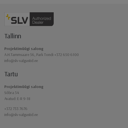
Jaluse navigatsioon
Tallinn
Projektimüügi salong
A.H.Tammsaare 56, Park Tondi +372 650 6100
info@slv-valgustid.ee
Tartu
Projektimüügi salong
Sõbra 54
Avatud: E-R 9-18
+372 733 7676
info@slv-valgustid.ee