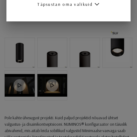
Täpsustan oma valikuid
Pole kahte ühesugust projekti. Kuid paljud projektid nõuavad ühtset
valgustus- ja disainikontseptsiooni. NUMINOS® konfiguraator on täiuslik
abivahend, mis aitab leida sobilikud valgustid Minimaalse vaevaga saab
välja sorteerida õiged tooted ja tootekoodid Kasutusala alates hotellidest