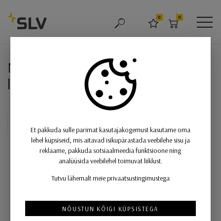
SLV
0
0
OTSING
LEMMIKUD
OSTUKORV
MEN
NUMINOS® CL DALI S, LED laeva
NUMINOS® CL DALI S, LED
laevalgusti must / must 4000K 24°
Et pakkuda sulle parimat kasutajakogemust kasutame oma
lehel küpsiseid, mis aitavad isikupärastada veebilehe sisu ja
reklaame, pakkuda sotsiaalmeedia funktsioone ning
analüüsida veebilehel toimuvat liiklust.
Tutvu lähemalt meie privaatsustingimustega
NÕUSTUN KÕIGI KÜPSISTEGA