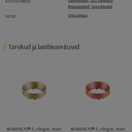
Laevalgustid
,
LED valgustid
,
KATEGOORIAD
Pinnapealsed
,
Sisevalgustid
DALI juhitav
SILDID
Tarvikud ja lambisoovitused
NUMINOS® S, rõngas, matt
NUMINOS® S, rõngas, matt