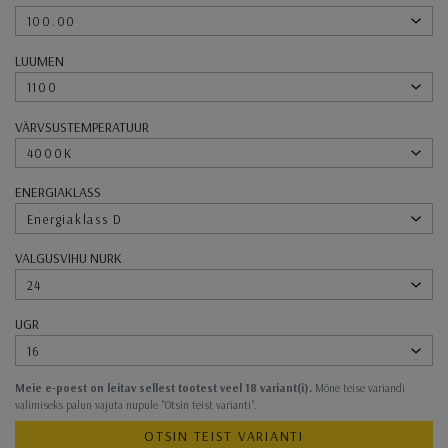
100.00
LUUMEN
1100
VÄRVSUSTEMPERATUUR
4000K
ENERGIAKLASS
Energiaklass D
VALGUSVIHU NURK
24
UGR
16
Meie e-poest on leitav sellest tootest veel 18 variant(i).
Mõne teise variandi
valimiseks palun vajuta nupule "Otsin teist varianti".
OTSIN TEIST VARIANTI