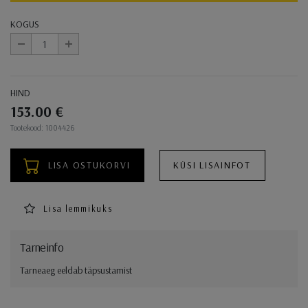
KOGUS
-
+
HIND
153.00 €
Ostukorvi toimingud
Tootekood: 1004426
LISA OSTUKORVI
KÜSI LISAINFOT
Lisa lemmikuks
Tarneinfo
Tarneaeg eeldab täpsustamist