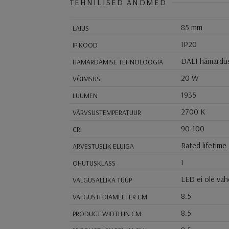
TEHNILISED ANDMED
85 mm
LAIUS
IP20
IP KOOD
DALI hämardu
HÄMARDAMISE TEHNOLOOGIA
20 W
VÕIMSUS
1935
LUUMEN
2700 K
VÄRVSUSTEMPERATUUR
90-100
CRI
Rated lifetime
ARVESTUSLIK ELUIGA
I
OHUTUSKLASS
LED ei ole va
VALGUSALLIKA TÜÜP
8.5
VALGUSTI DIAMEETER CM
8.5
PRODUCT WIDTH IN CM