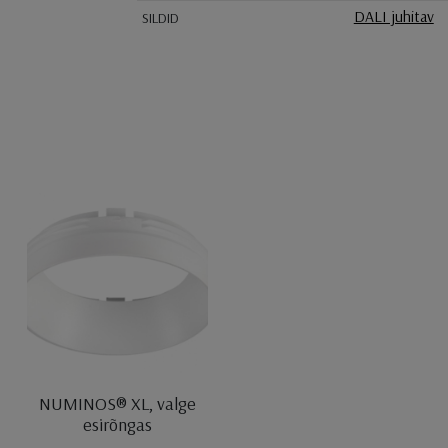
DALI juhitav
SILDID
NUMINOS® XL, valge
esirõngas