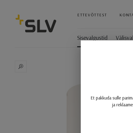
SLV
ETTEVÕTTEST
KONT
Sisevalgustid
Välisva
NUMINOS® CL DALI M, laev
Et pakkuda sulle parim
ja reklaame