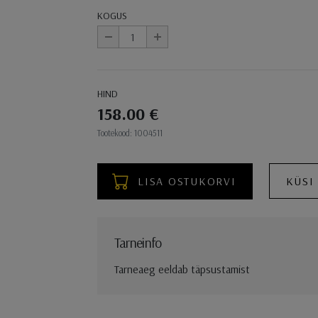
KOGUS
-
+
HIND
158.00 €
Ostukorvi toimingud
Tootekood: 1004511
LISA OSTUKORVI
KÜSI
Tarneinfo
Tarneaeg eeldab täpsustamist