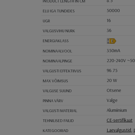
8.5
PRODUCT LENGTH IN CM
50000
ELU IGA TUNDIDES
16
UGR
36
VALGUSVIHU NURK
ENERGIAKLASS
350mA
NOMINAALVOOL
220-240V ~5
NOMINAALPINGE
96.75
VALGUSTI EFFEKTIIVUS
20 W
MAX VÕIMSUS
Otsene
VALGUSE SUUND
Valge
PINNA VÄRV
Alumiinium
VALGUSTI MATERIAL
CE-sertifikaat
TEHNILISED FAILID
Laevalgustid
,
KATEGOORIAD