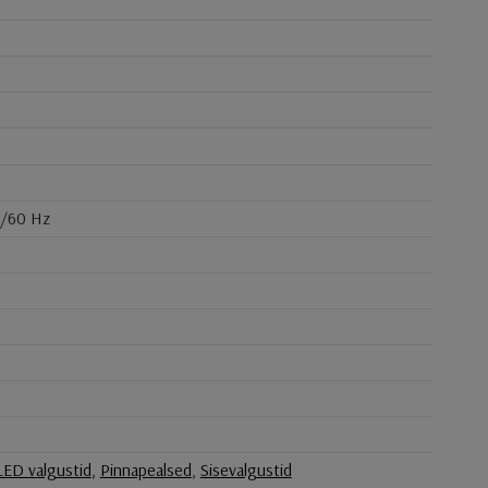
0/60 Hz
LED valgustid
,
Pinnapealsed
,
Sisevalgustid