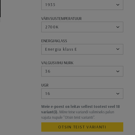
1935
VÄRVSUSTEMPERATUUR
2700K
ENERGIAKLASS
Energia klass E
VALGUSVIHU NURK
36
UGR
16
Meie e-poest on leitav sellest tootest veel 18
variant(i).
Mõne teise variandi valimiseks palun
vajuta nupule "Otsin teist varianti".
OTSIN TEIST VARIANTI