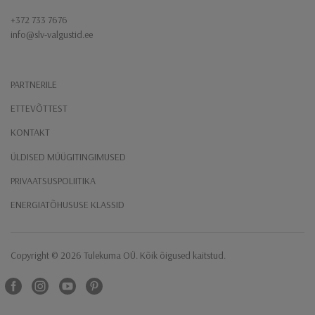
+372 733 7676
info@slv-valgustid.ee
PARTNERILE
ETTEVÕTTEST
KONTAKT
ÜLDISED MÜÜGITINGIMUSED
PRIVAATSUSPOLIITIKA
ENERGIATÕHUSUSE KLASSID
Copyright ​© 2026 Tulekuma OÜ. Kõik õigused kaitstud.
Facebook
instagram
Youtube
Pinterest