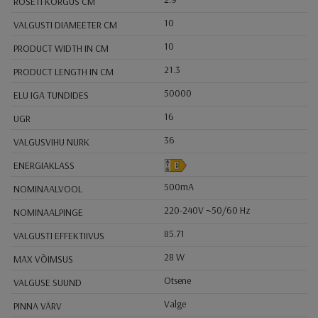
ROSETI KÕRGUS CM
10
VALGUSTI DIAMEETER CM
10
PRODUCT WIDTH IN CM
21.3
PRODUCT LENGTH IN CM
50000
ELU IGA TUNDIDES
16
UGR
36
VALGUSVIHU NURK
ENERGIAKLASS
500mA
NOMINAALVOOL
220-240V ~50/60 Hz
NOMINAALPINGE
85.71
VALGUSTI EFFEKTIIVUS
28 W
MAX VÕIMSUS
Otsene
VALGUSE SUUND
Valge
PINNA VÄRV