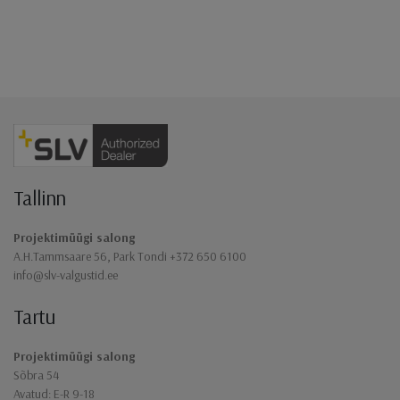
Jaluse navigatsioon
Tallinn
Projektimüügi salong
A.H.Tammsaare 56, Park Tondi +372 650 6100
info@slv-valgustid.ee
Tartu
Projektimüügi salong
Sõbra 54
Avatud: E-R 9-18