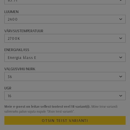
85.71
LUUMEN
2400
VÄRVSUSTEMPERATUUR
2700K
ENERGIAKLASS
Energia klass E
VALGUSVIHU NURK
36
UGR
16
Meie e-poest on leitav sellest tootest veel 18 variant(i).
Mõne teise variandi
valimiseks palun vajuta nupule "Otsin teist varianti".
OTSIN TEIST VARIANTI