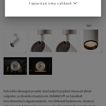
Täpsustan oma valikuid
Pole kahte ühesugust projekti. Kuid paljud projektid nõuavad ühtset
valgustus- ja disainikontseptsiooni. NUMINOS® on täiuslikult
koordineeritud valgustussüsteem, mis ühtlustab funktsiooni, disaini ja
tehnoloogiat. Minimaalse vaevaga saab välja sorteerida õiged tooted ja