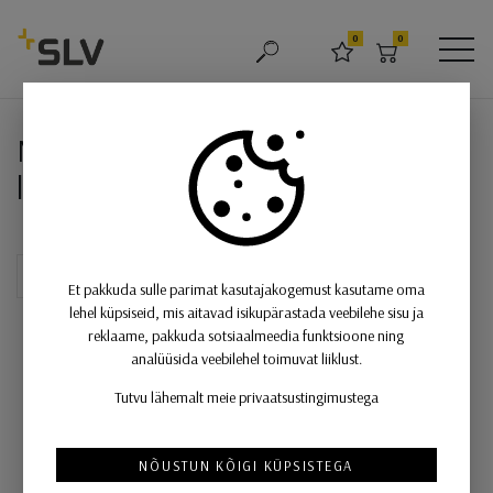
SLV
0
0
OTSING
LEMMIKUD
OSTUKORV
MEN
NUMINOS® SPOT PHASE L, LED la
NUMINOS® SPOT PHASE L, LED
laevalgusti valge / must 2700K 36 °
Et pakkuda sulle parimat kasutajakogemust kasutame oma
lehel küpsiseid, mis aitavad isikupärastada veebilehe sisu ja
reklaame, pakkuda sotsiaalmeedia funktsioone ning
analüüsida veebilehel toimuvat liiklust.
Tutvu lähemalt meie privaatsustingimustega
NÕUSTUN KÕIGI KÜPSISTEGA