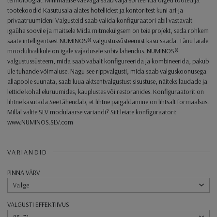
tootekoodid Kasutusala alates hotellidest ja kontoritest kuni äri-ja
privaatruumideni Valgusteid saab valida konfiguraatori abil vastavalt
igaühe soovile ja maitsele Mida mitmekülgsem on teie projekt, seda rohkem
saate intelligentsest NUMINOS® valgustussüsteemist kasu saada. Tänu laiale
moodulivalikule on igale vajadusele sobiv lahendus. NUMINOS®
valgustussüsteem, mida saab vabalt konfigureerida ja kombineerida, pakub
üle tuhande võimaluse. Nagu see rippvalgusti, mida saab valguskoonusega
allapoole suunata, saab luua aktsentvalgustust sisustuse, näiteks laudade ja
lettide kohal eluruumides, kauplustes või restoranides. Konfiguraatorit on
lihtne kasutada See tähendab, et lihtne paigaldamine on lihtsalt formaalsus.
Millal valite SLV modulaarse variandi? Siit leiate konfiguraatori:
www.NUMINOS.SLV.com
VARIANDID
PINNA VÄRV
Valge
VALGUSTI EFFEKTIIVUS