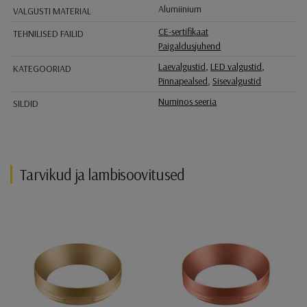
Alumiinium
VALGUSTI MATERIAL
CE-sertifikaat
TEHNILISED FAILID
Paigaldusjuhend
Laevalgustid
,
LED valgustid
,
KATEGOORIAD
Pinnapealsed
,
Sisevalgustid
Numinos seeria
SILDID
Tarvikud ja lambisoovitused