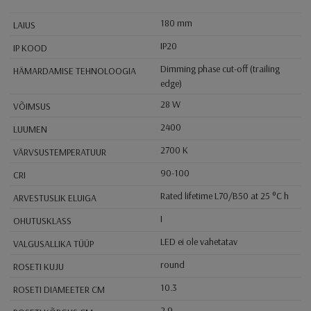
180 mm
LAIUS
IP20
IP KOOD
Dimming phase cut-off (trailing
HÄMARDAMISE TEHNOLOOGIA
edge)
28 W
VÕIMSUS
2400
LUUMEN
2700 K
VÄRVSUSTEMPERATUUR
90-100
CRI
Rated lifetime L70/B50 at 25 °C h
ARVESTUSLIK ELUIGA
I
OHUTUSKLASS
LED ei ole vahetatav
VALGUSALLIKA TÜÜP
round
ROSETI KUJU
10.3
ROSETI DIAMEETER CM
2.9