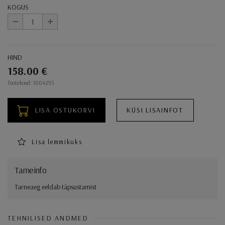
KOGUS
-
+
HIND
158.00 €
Ostukorvi toimingud
Tootekood: 1004295
LISA OSTUKORVI
KÜSI LISAINFOT
Lisa lemmikuks
Tarneinfo
Tarneaeg eeldab täpsustamist
TEHNILISED ANDMED