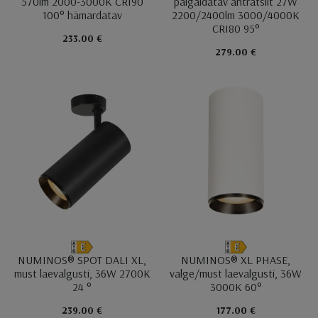
570lm 2000-3000K CRI90
paigaldatav antratsiit 27W
100° hämardatav
2200/2400lm 3000/4000K
CRI80 95°
233.00 €
279.00 €
NUMINOS® SPOT DALI XL,
NUMINOS® XL PHASE,
must laevalgusti, 36W 2700K
valge/must laevalgusti, 36W
24 °
3000K 60°
239.00 €
177.00 €