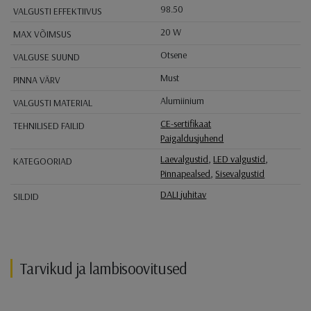
98.50
VALGUSTI EFFEKTIIVUS
20 W
MAX VÕIMSUS
Otsene
VALGUSE SUUND
Must
PINNA VÄRV
Alumiinium
VALGUSTI MATERIAL
CE-sertifikaat
TEHNILISED FAILID
Paigaldusjuhend
Laevalgustid
,
LED valgustid
,
KATEGOORIAD
Pinnapealsed
,
Sisevalgustid
DALI juhitav
SILDID
Tarvikud ja lambisoovitused