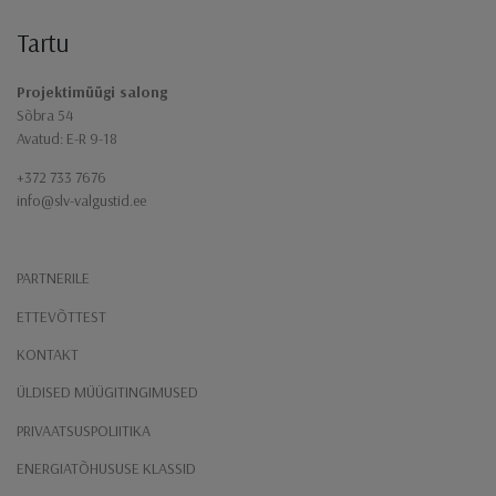
Tartu
Projektimüügi salong
Sõbra 54
Avatud: E-R 9-18
+372 733 7676
info@slv-valgustid.ee
PARTNERILE
ETTEVÕTTEST
KONTAKT
ÜLDISED MÜÜGITINGIMUSED
PRIVAATSUSPOLIITIKA
ENERGIATÕHUSUSE KLASSID