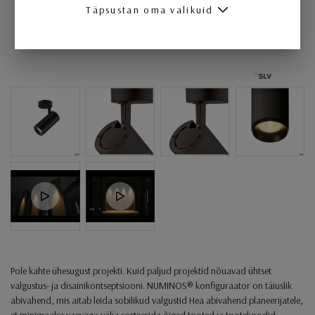
Täpsustan oma valikuid
Pole kahte ühesugust projekti. Kuid paljud projektid nõuavad ühtset
valgustus- ja disainikontseptsiooni. NUMINOS® konfiguraator on täiuslik
abivahend, mis aitab leida sobilikud valgustid Hea abivahend planeerijatele,
et minimaalse vaevaga välja sorteerida õiged tooted ja tootekoodid.