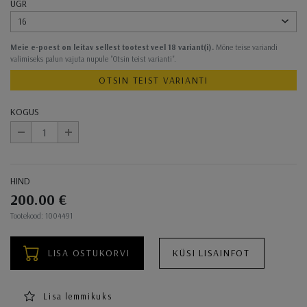
UGR
16
Meie e-poest on leitav sellest tootest veel 18 variant(i).
Mõne teise variandi
valimiseks palun vajuta nupule "Otsin teist varianti".
OTSIN TEIST VARIANTI
KOGUS
-
+
HIND
200.00 €
Ostukorvi toimingud
Tootekood: 1004491
LISA OSTUKORVI
KÜSI LISAINFOT
Lisa lemmikuks