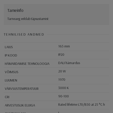
Tarneinfo
Tarneaeg eeldab täpsustamist
TEHNILISED ANDMED
165 mm
LAIUS
IP20
IP KOOD
DALI hämardus
HÄMARDAMISE TEHNOLOOGIA
20 W
VÕIMSUS
1970
LUUMEN
3000 K
VÄRVSUSTEMPERATUUR
90-100
CRI
Rated lifetime L70/B50 at 25 °C h
ARVESTUSLIK ELUIGA
I