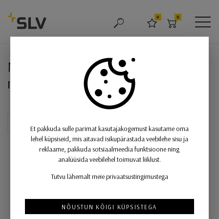
SLV
0
0
OTSING
LEMMIKUD
OSTUKORV
MEN
NUMINOS® SPOT DALI M, laeval
NUMINOS® SPOT DALI M, laevalgusti
must / must 3000K 36 °
Et pakkuda sulle parimat kasutajakogemust kasutame oma
lehel küpsiseid, mis aitavad isikupärastada veebilehe sisu ja
reklaame, pakkuda sotsiaalmeedia funktsioone ning
analüüsida veebilehel toimuvat liiklust.
Tutvu lähemalt meie privaatsustingimustega
NÕUSTUN KÕIGI KÜPSISTEGA