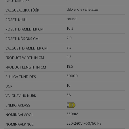
OHUTUSKLASS
LED ei ole vahetatav
VALGUSALLIKA TÜÜP
round
ROSETI KUJU
10.3
ROSETI DIAMEETER CM
2.9
ROSETI KÕRGUS CM
8.5
VALGUSTI DIAMEETER CM
8.5
PRODUCT WIDTH IN CM
18.5
PRODUCT LENGTH IN CM
50000
ELU IGA TUNDIDES
16
UGR
36
VALGUSVIHU NURK
ENERGIAKLASS
350mA
NOMINAALVOOL
220-240V ~50/60 Hz
NOMINAALPINGE