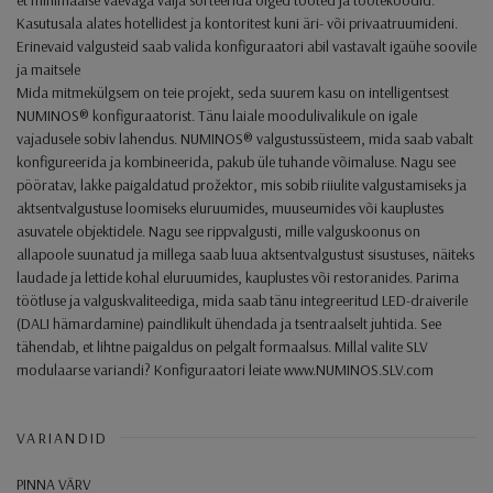
Kasutusala alates hotellidest ja kontoritest kuni äri- või privaatruumideni.
Erinevaid valgusteid saab valida konfiguraatori abil vastavalt igaühe soovile
ja maitsele
Mida mitmekülgsem on teie projekt, seda suurem kasu on intelligentsest
NUMINOS® konfiguraatorist. Tänu laiale moodulivalikule on igale
vajadusele sobiv lahendus. NUMINOS® valgustussüsteem, mida saab vabalt
konfigureerida ja kombineerida, pakub üle tuhande võimaluse. Nagu see
pööratav, lakke paigaldatud prožektor, mis sobib riiulite valgustamiseks ja
aktsentvalgustuse loomiseks eluruumides, muuseumides või kauplustes
asuvatele objektidele. Nagu see rippvalgusti, mille valguskoonus on
allapoole suunatud ja millega saab luua aktsentvalgustust sisustuses, näiteks
laudade ja lettide kohal eluruumides, kauplustes või restoranides. Parima
töötluse ja valguskvaliteediga, mida saab tänu integreeritud LED-draiverile
(DALI hämardamine) paindlikult ühendada ja tsentraalselt juhtida. See
tähendab, et lihtne paigaldus on pelgalt formaalsus. Millal valite SLV
modulaarse variandi? Konfiguraatori leiate www.NUMINOS.SLV.com
VARIANDID
PINNA VÄRV