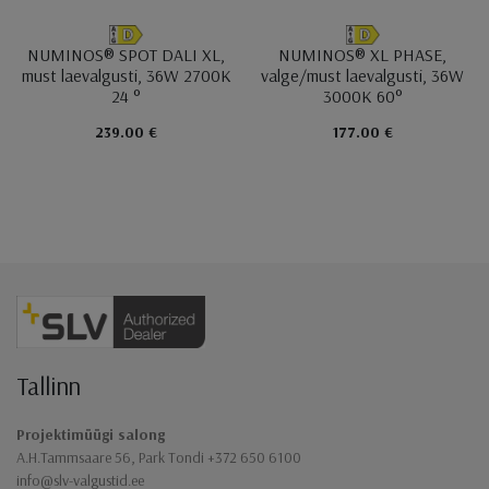
NUMINOS® SPOT DALI XL,
NUMINOS® XL PHASE,
must laevalgusti, 36W 2700K
valge/must laevalgusti, 36W
24 °
3000K 60°
239.00 €
177.00 €
Jaluse navigatsioon
Tallinn
Projektimüügi salong
A.H.Tammsaare 56, Park Tondi +372 650 6100
info@slv-valgustid.ee