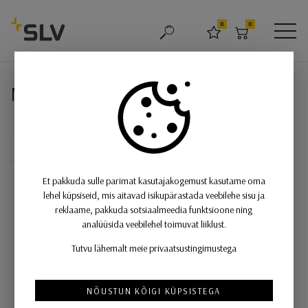
SLV
0
0
OTSING
LEMMIKUD
OSTUKORV
MEN
MEDO 5m, must
MEDO 5m, must
Et pakkuda sulle parimat kasutajakogemust kasutame oma
lehel küpsiseid, mis aitavad isikupärastada veebilehe sisu ja
reklaame, pakkuda sotsiaalmeedia funktsioone ning
analüüsida veebilehel toimuvat liiklust.
Tutvu lähemalt meie privaatsustingimustega
NÕUSTUN KÕIGI KÜPSISTEGA