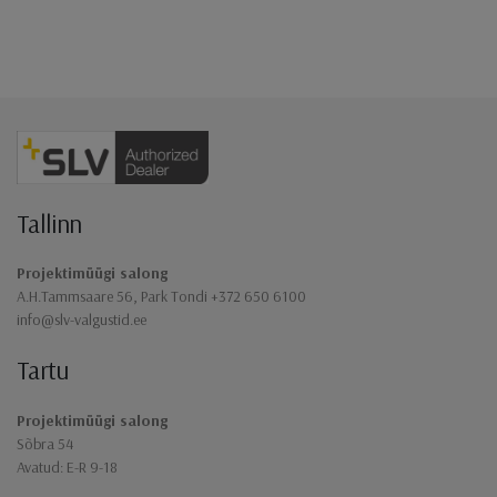
Jaluse navigatsioon
Tallinn
Projektimüügi salong
A.H.Tammsaare 56, Park Tondi +372 650 6100
info@slv-valgustid.ee
Tartu
Projektimüügi salong
Sõbra 54
Avatud: E-R 9-18