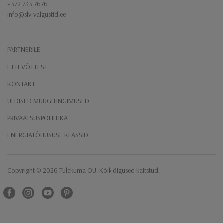
+372 733 7676
info@slv-valgustid.ee
PARTNERILE
ETTEVÕTTEST
KONTAKT
ÜLDISED MÜÜGITINGIMUSED
PRIVAATSUSPOLIITIKA
ENERGIATÕHUSUSE KLASSID
Copyright ​© 2026 Tulekuma OÜ. Kõik õigused kaitstud.
Facebook
instagram
Youtube
Pinterest