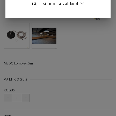
Täpsustan oma valikuid
MEDO komplekt 5m
VALI KOGUS
KOGUS
-
+