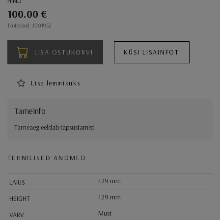
HIND
100.00 €
Ostukorvi toimingud
Tootekood: 1001952
LISA OSTUKORVI
KÜSI LISAINFOT
Lisa lemmikuks
Tarneinfo
Tarneaeg eeldab täpsustamist
TEHNILISED ANDMED
129 mm
LAIUS
129 mm
HEIGHT
Must
VÄRV