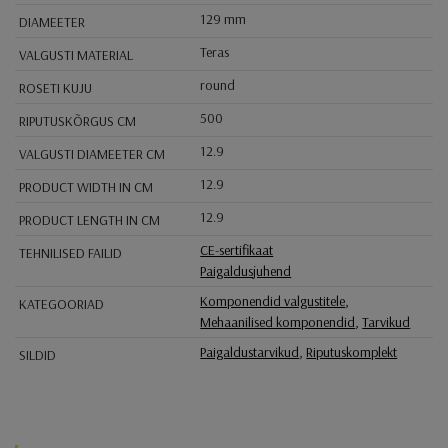
129 mm
DIAMEETER
Teras
VALGUSTI MATERIAL
round
ROSETI KUJU
500
RIPUTUSKÕRGUS CM
12.9
VALGUSTI DIAMEETER CM
12.9
PRODUCT WIDTH IN CM
12.9
PRODUCT LENGTH IN CM
CE-sertifikaat
TEHNILISED FAILID
Paigaldusjuhend
Komponendid valgustitele
,
KATEGOORIAD
Mehaanilised komponendid
,
Tarvikud
Paigaldustarvikud
,
Riputuskomplekt
SILDID