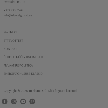
Avatud: E-R 9-18
+372 733 7676
info@slv-valgustid.ee
PARTNERILE
ETTEVÕTTEST
KONTAKT
ÜLDISED MÜÜGITINGIMUSED
PRIVAATSUSPOLIITIKA
ENERGIATÕHUSUSE KLASSID
Copyright ​© 2026 Tulekuma OÜ. Kõik õigused kaitstud.
Facebook
instagram
Youtube
Pinterest