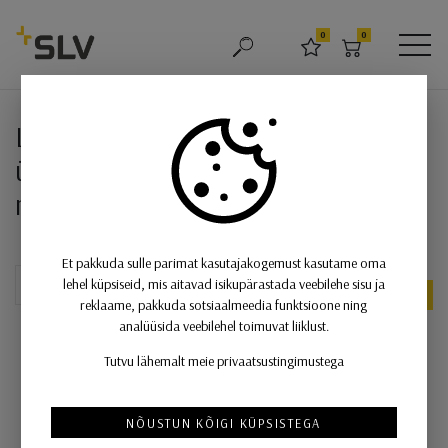
SLV
0
0
OTSING
LEMMIKUD
OSTUKORV
MEN
LIGHT EYE® 2.0, 1~ spot, FAAS,
LIGHT EYE® 2.0, 1~ spot, FAAS,
ümmargune, 2700K, 11W, 30°, valge /
must
Et pakkuda sulle parimat kasutajakogemust kasutame oma
lehel küpsiseid, mis aitavad isikupärastada veebilehe sisu ja
UUS
reklaame, pakkuda sotsiaalmeedia funktsioone ning
analüüsida veebilehel toimuvat liiklust.
Tutvu lähemalt meie privaatsustingimustega
NÕUSTUN KÕIGI KÜPSISTEGA