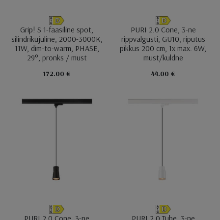
Grip! S 1-faasiline spot,
PURI 2.0 Cone, 3-ne
silindrikujuline, 2000-3000K,
rippvalgusti, GU10, riputus
11W, dim-to-warm, PHASE,
pikkus 200 cm, 1x max. 6W,
29°, pronks / must
must/kuldne
172.00 €
44.00 €
PURI 2.0 Cone, 3-ne
PURI 2.0 Tube, 3-ne