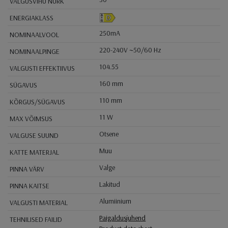
VALGUSVIHU NURK
ENERGIAKLASS
250mA
NOMINAALVOOL
220-240V ~50/60 Hz
NOMINAALPINGE
104.55
VALGUSTI EFFEKTIIVUS
160 mm
SÜGAVUS
110 mm
KÕRGUS/SÜGAVUS
11 W
MAX VÕIMSUS
Otsene
VALGUSE SUUND
Muu
KATTE MATERJAL
Valge
PINNA VÄRV
Lakitud
PINNA KAITSE
Alumiinium
VALGUSTI MATERIAL
Paigaldusjuhend
TEHNILISED FAILID