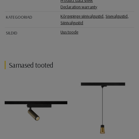
Product data sheet
Declaration warranty
Kõrgepinge siinivalgustid
,
Sisevalgustid
,
KATEGOORIAD
Siinivalgustid
Uus toode
SILDID
Sarnased tooted