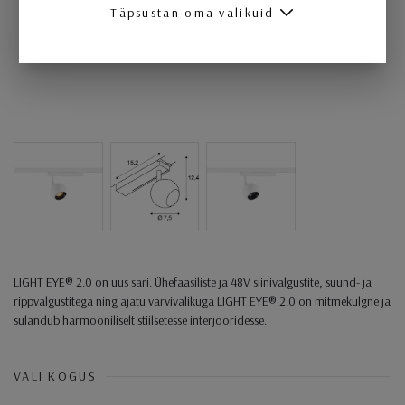
Täpsustan oma valikuid
LIGHT EYE® 2.0 on uus sari. Ühefaasiliste ja 48V siinivalgustite, suund- ja
rippvalgustitega ning ajatu värvivalikuga LIGHT EYE® 2.0 on mitmekülgne ja
sulandub harmooniliselt stiilsetesse interjööridesse.
VALI KOGUS