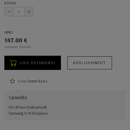
KOGUS
-
+
HIND
147.00 €
Ostukorvi toimingud
Tootekood: 1010449
LISA OSTUKORVI
KÜSI LISAINFOT
Lisa lemmikuks
Tarneinfo
50+ tk laos (Saksamaal)
Tarneaeg 3-10 tööpäeva