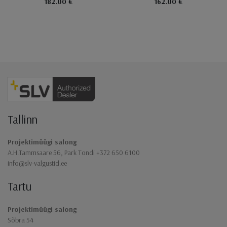
182.00 €
162.00 €
Jaluse navigatsioon
Tallinn
Projektimüügi salong
A.H.Tammsaare 56, Park Tondi +372 650 6100
info@slv-valgustid.ee
Tartu
Projektimüügi salong
Sõbra 54