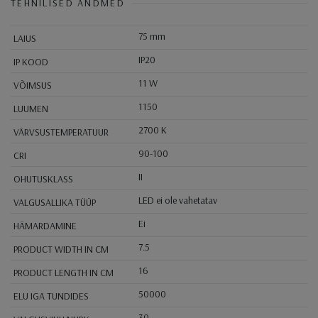
TEHNILISED ANDMED
75 mm
LAIUS
IP20
IP KOOD
11 W
VÕIMSUS
1150
LUUMEN
2700 K
VÄRVSUSTEMPERATUUR
90-100
CRI
II
OHUTUSKLASS
LED ei ole vahetatav
VALGUSALLIKA TÜÜP
Ei
HÄMARDAMINE
7.5
PRODUCT WIDTH IN CM
16
PRODUCT LENGTH IN CM
50000
ELU IGA TUNDIDES
30