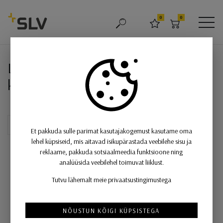
SLV
0
0
OTSING
LEMMIKUD
OSTUKORV
MEN
LED -toiteplokk, 60W | DALI 24V
LED -toiteplokk, 60W | DALI 24V 2-
kanaliline muudetav valge
Et pakkuda sulle parimat kasutajakogemust kasutame oma
lehel küpsiseid, mis aitavad isikupärastada veebilehe sisu ja
reklaame, pakkuda sotsiaalmeedia funktsioone ning
analüüsida veebilehel toimuvat liiklust.
Tutvu lähemalt meie privaatsustingimustega
NÕUSTUN KÕIGI KÜPSISTEGA