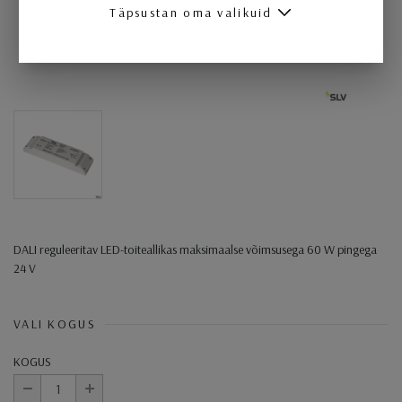
Täpsustan oma valikuid
DALI reguleeritav LED-toiteallikas maksimaalse võimsusega 60 W pingega
24 V
VALI KOGUS
KOGUS
-
+