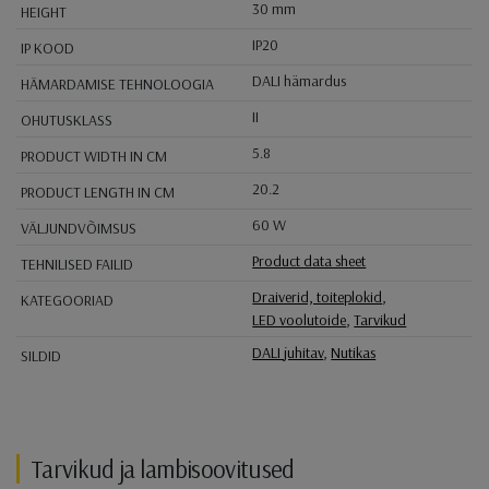
30 mm
HEIGHT
IP20
IP KOOD
DALI hämardus
HÄMARDAMISE TEHNOLOOGIA
II
OHUTUSKLASS
5.8
PRODUCT WIDTH IN CM
20.2
PRODUCT LENGTH IN CM
60 W
VÄLJUNDVÕIMSUS
Product data sheet
TEHNILISED FAILID
Draiverid, toiteplokid
,
KATEGOORIAD
LED voolutoide
,
Tarvikud
DALI juhitav
,
Nutikas
SILDID
Tarvikud ja lambisoovitused