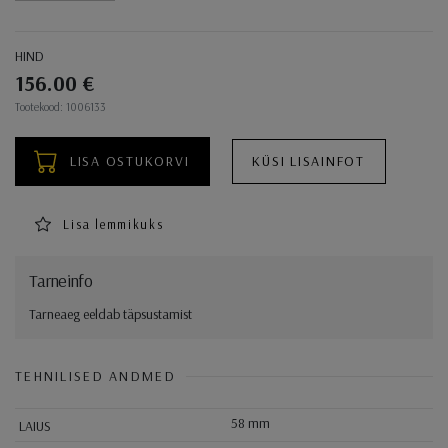
HIND
156.00 €
Ostukorvi toimingud
Tootekood: 1006133
LISA OSTUKORVI
KÜSI LISAINFOT
Lisa lemmikuks
Tarneinfo
Tarneaeg eeldab täpsustamist
TEHNILISED ANDMED
58 mm
LAIUS