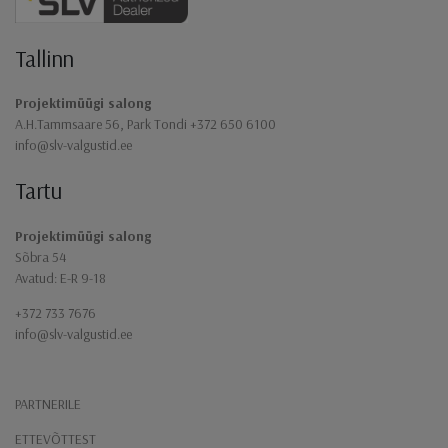
Jaluse navigatsioon
Tallinn
Projektimüügi salong
A.H.Tammsaare 56, Park Tondi +372 650 6100
info@slv-valgustid.ee
Tartu
Projektimüügi salong
Sõbra 54
Avatud: E-R 9-18
+372 733 7676
info@slv-valgustid.ee
PARTNERILE
ETTEVÕTTEST