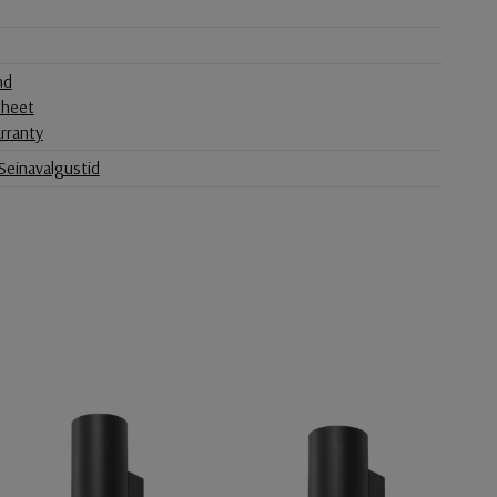
nd
sheet
rranty
Seinavalgustid