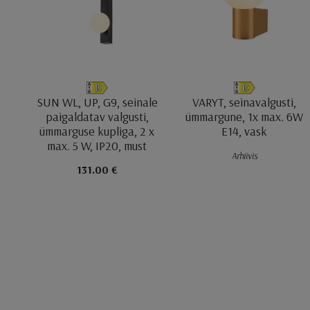
SUN WL, UP, G9, seinale
VARYT, seinavalgusti,
paigaldatav valgusti,
ümmargune, 1x max. 6W
ümmarguse kupliga, 2 x
E14, vask
max. 5 W, IP20, must
Arhiivis
131.00 €