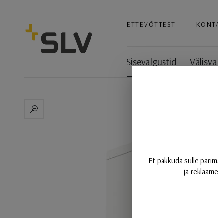
SLV
ETTEVÕTTEST
KONT
Sisevalgustid
Välisva
HELIA PRO L, seinale paiga
Et pakkuda sulle parim
ja reklaame