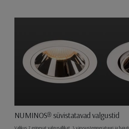
NUMINOS® süvistatavad valgustid
Valikus 7 erinevat valgusallikat, 3 värvsustemperatuuri ja hajuti