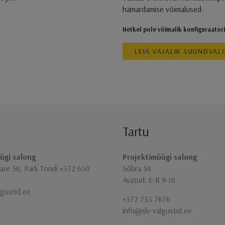
hämardamise võimalused.
Hetkel pole võimalik konfiguraator
LEIA VAJALIK SUUNDVAL
Tartu
ügi salong
Projektimüügi salong
re 56, Park Tondi +372 650
Sõbra 54
Avatud: E-R 9-18
lgustid.ee
+372 733 7676
info@slv-valgustid.ee