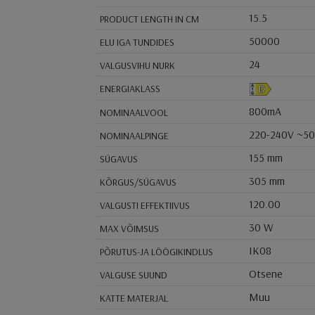
15.5
PRODUCT LENGTH IN CM
50000
ELU IGA TUNDIDES
24
VALGUSVIHU NURK
ENERGIAKLASS
800mA
NOMINAALVOOL
220-240V ~5
NOMINAALPINGE
155 mm
SÜGAVUS
305 mm
KÕRGUS/SÜGAVUS
120.00
VALGUSTI EFFEKTIIVUS
30 W
MAX VÕIMSUS
IK08
PÕRUTUS-JA LÖÖGIKINDLUS
Otsene
VALGUSE SUUND
Muu
KATTE MATERJAL