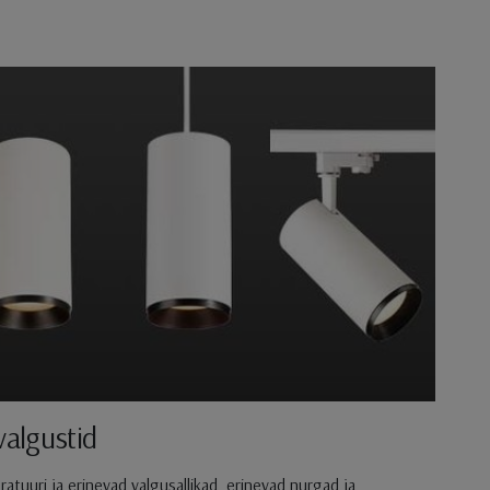
lgustid
atuuri ja erinevad valgusallikad, erinevad nurgad ja