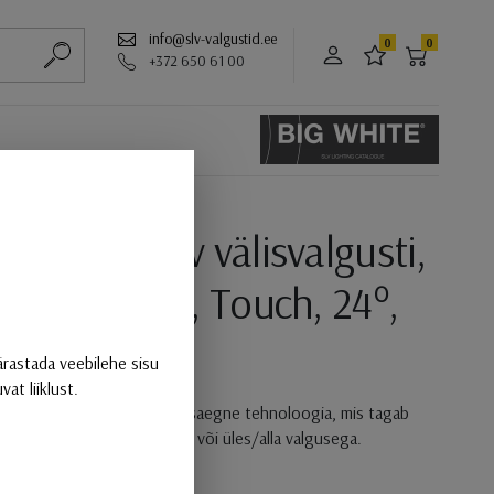
info@slv-valgustid.ee
0
0
PARTNERILE
LEMMIKUD
OSTUKOR
+372 650 61 00
ALUSTA OTSIMIST
, DALI, P2, 2700 K, 30W, Touch
 paigaldatav välisvalgusti,
 2700 K, 30W, Touch, 24°,
ärastada veebilehe sisu
at liiklust.
uudukujuline disain ning kaasaegne tehnoloogia, mis tagab
s ja võimsuses, ühepoolse või üles/alla valgusega.