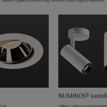
Abimees vajalike parameetritega Numinos seeria valgusti leidmiseks.
NUMINOS® suundva
t jm.
Valikus 3 erinevat värvsustemper