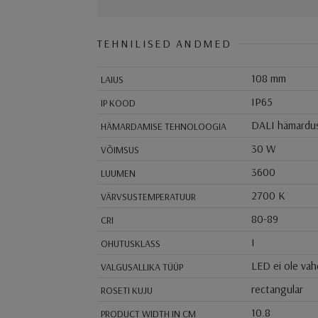
TEHNILISED ANDMED
108 mm
LAIUS
IP65
IP KOOD
DALI hämardu
HÄMARDAMISE TEHNOLOOGIA
30 W
VÕIMSUS
3600
LUUMEN
2700 K
VÄRVSUSTEMPERATUUR
80-89
CRI
I
OHUTUSKLASS
LED ei ole va
VALGUSALLIKA TÜÜP
rectangular
ROSETI KUJU
10.8
PRODUCT WIDTH IN CM