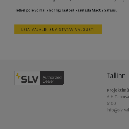
Hetkel pole võimalik konfiguraatorit kasutada MacOS Safaris.
LEIA VAJALIK SÜVISTATAV VALGUSTI
Tallinn
Jaluse navigatsioon
Projektimü
A.H.Tammsaa
6100
info@slv-va