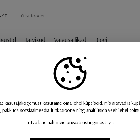
AKT
lgustid
Tarvikud
Valgusallikad
Blogi
ldatav välisvalgusti, üles/alla
HELIA PRO L, seinale
UUS
üles/alla, DALI, P2,
valge
at kasutajakogemust kasutame oma lehel küpsiseid, mis aitavad isikup
, pakkuda sotsiaalmeedia funktsioone ning analüüsida veebilehel toimuv
THEO PRO seinavalgustite seerias on selge ja r
Tutvu lähemalt meie privaatsustingimustega
täpse aktsentvalgustuse. Saadaval kahes suuruse