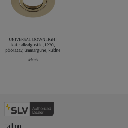
UNIVERSAL DOWNLIGHT
kate allvalgustile, IP20,
pööratav, ümmargune, kuldne
Arhiivis
Jaluse navigatsioon
Tallinn