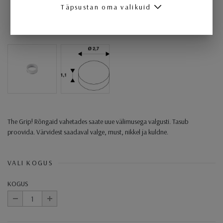
Täpsustan oma valikuid
The Grip! Rõngaid vahetades saate uue välimusega valgusti. Tasub
proovida. Värvidest saadaval valge, must, nikkel ja kuldne.
VALI KOGUS
KOGUS
-
+