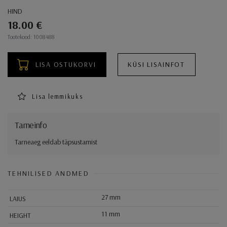
HIND
18.00 €
Ostukorvi toimingud
Tootekood: 1008488
LISA OSTUKORVI
KÜSI LISAINFOT
Lisa lemmikuks
Tarneinfo
Tarneaeg eeldab täpsustamist
TEHNILISED ANDMED
27 mm
LAIUS
11 mm
HEIGHT