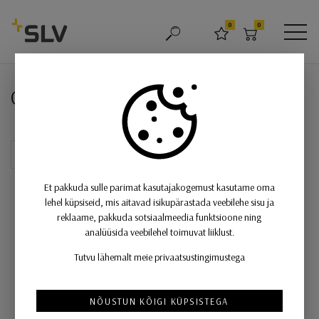
SLV
0
0
OTSING
LEMMIKUD
OSTUKORV
MEN
Grip!e S, dekoratiiv rõngas, valge
Grip!e S, dekoratiiv rõngas, valge
Et pakkuda sulle parimat kasutajakogemust kasutame oma
lehel küpsiseid, mis aitavad isikupärastada veebilehe sisu ja
reklaame, pakkuda sotsiaalmeedia funktsioone ning
analüüsida veebilehel toimuvat liiklust.
Tutvu lähemalt meie privaatsustingimustega
NÕUSTUN KÕIGI KÜPSISTEGA