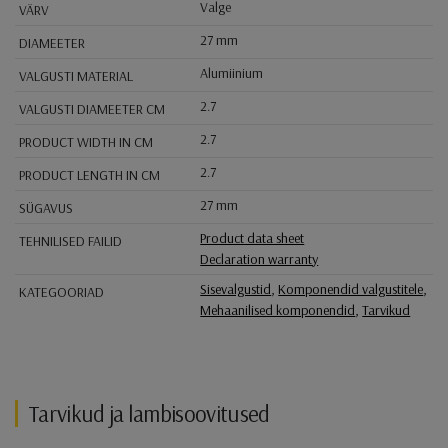
Valge
VÄRV
27 mm
DIAMEETER
Alumiinium
VALGUSTI MATERIAL
2.7
VALGUSTI DIAMEETER CM
2.7
PRODUCT WIDTH IN CM
2.7
PRODUCT LENGTH IN CM
27 mm
SÜGAVUS
Product data sheet
TEHNILISED FAILID
Declaration warranty
Sisevalgustid
,
Komponendid valgustitele
,
KATEGOORIAD
Mehaanilised komponendid
,
Tarvikud
Tarvikud ja lambisoovitused