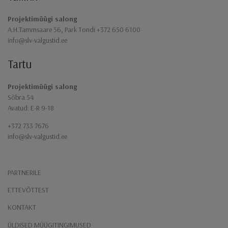
Projektimüügi salong
A.H.Tammsaare 56, Park Tondi +372 650 6100
info@slv-valgustid.ee
Tartu
Projektimüügi salong
Sõbra 54
Avatud: E-R 9-18
+372 733 7676
info@slv-valgustid.ee
PARTNERILE
ETTEVÕTTEST
KONTAKT
ÜLDISED MÜÜGITINGIMUSED