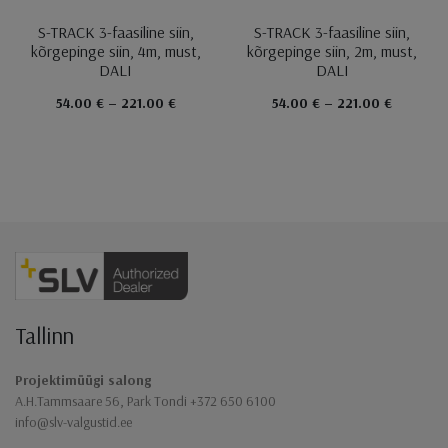
S-TRACK 3-faasiline siin,
S-TRACK 3-faasiline siin,
kõrgepinge siin, 4m, must,
kõrgepinge siin, 2m, must,
DALI
DALI
54.00 € – 221.00 €
54.00 € – 221.00 €
Jaluse navigatsioon
Tallinn
Projektimüügi salong
A.H.Tammsaare 56, Park Tondi +372 650 6100
info@slv-valgustid.ee