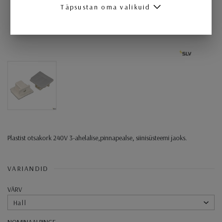
Täpsustan oma valikuid
Plastist otsakork 240V 3-ahelalise,pinnapealse, siinisüsteemi jaoks.
VARIANDID
VÄRV
Hall