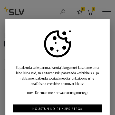
SLV
0
0
OTSING
LEMMIKUD
OSTUKORV
MEN
EUTRAC 3-faasilise siini otsakork
EUTRAC 3-faasilise siini otsakork,
hõbehall
Et pakkuda sulle parimat kasutajakogemust kasutame oma
lehel küpsiseid, mis aitavad isikupärastada veebilehe sisu ja
reklaame, pakkuda sotsiaalmeedia funktsioone ning
analüüsida veebilehel toimuvat liiklust.
Tutvu lähemalt meie privaatsustingimustega
NÕUSTUN KÕIGI KÜPSISTEGA