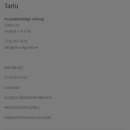
Tartu
Projektimüügi salong
Sõbra 54
Avatud: E-R 9-18
+372 733 7676
info@slv-valgustid.ee
PARTNERILE
ETTEVÕTTEST
KONTAKT
ÜLDISED MÜÜGITINGIMUSED
PRIVAATSUSPOLIITIKA
ENERGIATÕHUSUSE KLASSID