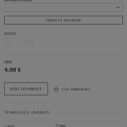
NOMINAALPINGE
--
TÜHISTA VALIKUD
KOGUS
-
+
HIND
4.00 €
Ostukorvi toimingud
KÜSI LISAINFOT
Lisa lemmikuks
TEHNILISED ANDMED
17 mm
LAIUS