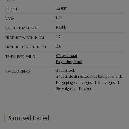
32 mm
HEIGHT
Hall
VÄRV
Plastik
VALGUSTI MATERIAL
1.7
PRODUCT WIDTH IN CM
3.6
PRODUCT LENGTH IN CM
CE-sertifikaat
TEHNILISED FAILID
Paigaldusjuhend
3-faasilised
,
KATEGOORIAD
3-faasiliste siinisüsteemide komponendid
,
Kõrgepinge siinivalgustid
,
Siinivalgustid
,
Sisevalgustid
,
Tarvikud
Sarnased tooted