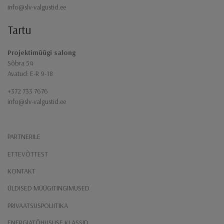
info@slv-valgustid.ee
Tartu
Projektimüügi salong
Sõbra 54
Avatud: E-R 9-18
+372 733 7676
info@slv-valgustid.ee
PARTNERILE
ETTEVÕTTEST
KONTAKT
ÜLDISED MÜÜGITINGIMUSED
PRIVAATSUSPOLIITIKA
ENERGIATÕHUSUSE KLASSID