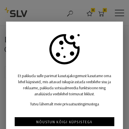
SLV
0
0
OTSING
LEMMIKUD
OSTUKORV
MEN
DIRETO 60 WL, LED seinavalgusti
DIRETO 60 WL, LED seinavalgusti,
CCT lüliti 2700 / 3000K
Et pakkuda sulle parimat kasutajakogemust kasutame oma
lehel küpsiseid, mis aitavad isikupärastada veebilehe sisu ja
reklaame, pakkuda sotsiaalmeedia funktsioone ning
analüüsida veebilehel toimuvat liiklust.
Tutvu lähemalt meie privaatsustingimustega
NÕUSTUN KÕIGI KÜPSISTEGA