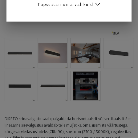
Täpsustan oma valikuid
DIRETO seinavalgustit saab paigaldada horisontaalselt või vertikaalselt See
lineaarne sisevalgustus avaldab teile muljet ka oma sisemiste väärtustega:
kõrge värviedastusindeks (CRI> 90), soe toon (2700 / 3000K), reguleeritav
CCT-lüliti ja vastupidises suunas kaudne valgusemissioon muudavad