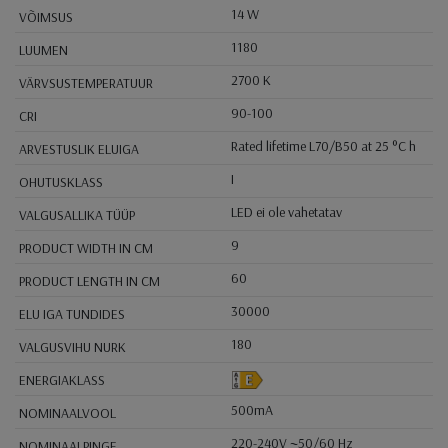
14 W
VÕIMSUS
1180
LUUMEN
2700 K
VÄRVSUSTEMPERATUUR
90-100
CRI
Rated lifetime L70/B50 at 25 °C h
ARVESTUSLIK ELUIGA
I
OHUTUSKLASS
LED ei ole vahetatav
VALGUSALLIKA TÜÜP
9
PRODUCT WIDTH IN CM
60
PRODUCT LENGTH IN CM
30000
ELU IGA TUNDIDES
180
VALGUSVIHU NURK
ENERGIAKLASS
500mA
NOMINAALVOOL
220-240V ~50/60 Hz
NOMINAALPINGE