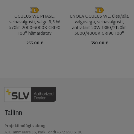
OCULUS WL PHASE,
ENOLA OCULUS WL, üles/alla
seinavalgusti, valge 8,5 W
valgusega, seinavalgusti,
570lm 2000-3000K CRI90
antratsiit 20W 1880/2120lm
100° hämardatav
3000/4000K CRI90 100°
233.00 €
350.00 €
Jaluse navigatsioon
Tallinn
Projektimüügi salong
A.H.Tammsaare 56, Park Tondi +372 650 6100