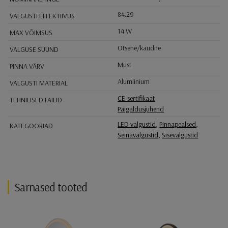
84.29
VALGUSTI EFFEKTIIVUS
14 W
MAX VÕIMSUS
Otsene/kaudne
VALGUSE SUUND
Must
PINNA VÄRV
Alumiinium
VALGUSTI MATERIAL
CE-sertifikaat
TEHNILISED FAILID
Paigaldusjuhend
LED valgustid
,
Pinnapealsed
,
KATEGOORIAD
Seinavalgustid
,
Sisevalgustid
Sarnased tooted