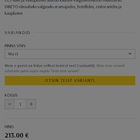
DIRETO ideaalseks valguseks eramajades, hotellides, restoranides ja
kauplustes
VARIANDID
PINNA VÄRV
Must
Meie e-poest on leitav sellest tootest veel 2 variant(i).
Mõne teise variandi
valimiseks palun vajuta nupule "Otsin teist varianti".
OTSIN TEIST VARIANTI
KOGUS
-
+
HIND
213.00 €
Ostukorvi toimingud