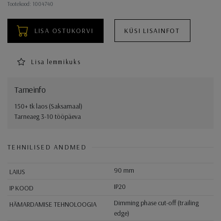
Tootekood: 1004740
LISA OSTUKORVI
KÜSI LISAINFOT
Lisa lemmikuks
Tarneinfo
150+ tk laos (Saksamaal)
Tarneaeg 3-10 tööpäeva
TEHNILISED ANDMED
90 mm
LAIUS
IP20
IP KOOD
Dimming phase cut-off (trailing
HÄMARDAMISE TEHNOLOOGIA
edge)