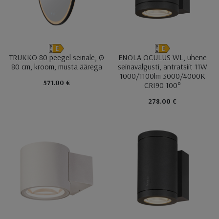
TRUKKO 80 peegel seinale, Ø
ENOLA OCULUS WL, ühene
80 cm, kroom, musta äärega
seinavalgusti, antratsiit 11W
1000/1100lm 3000/4000K
571.00 €
CRI90 100°
278.00 €