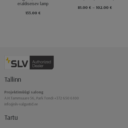
eraldiseisev lamp
81.00 € – 102.00 €
133.00 €
Jaluse navigatsioon
Tallinn
Projektimüügi salong
A.H.Tammsaare 56, Park Tondi +372 650 6100
info@slv-valgustid.ee
Tartu