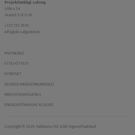
Projektimüügi salong
Sõbra 54
Avatud: E-R 9-18
+372 733 7676
info@slv-valgustid.ee
PARTNERILE
ETTEVÕTTEST
KONTAKT
ÜLDISED MÜÜGITINGIMUSED
PRIVAATSUSPOLIITIKA
ENERGIATÕHUSUSE KLASSID
Copyright ​© 2026 Tulekuma OÜ. Kõik õigused kaitstud.