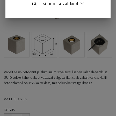
Täpsustan oma valikuid
Vabalt seisev betoonist ja alumiiniumist valgusti lisab välialadele värskust.
GU10 sokkel tähendab, et vastavat valgusallikat saab vabalt valida. Hallil
betoonlambil on IP65 kaitseklass, mis pakub kaitset iga ilmaga.
VALI KOGUS
KOGUS