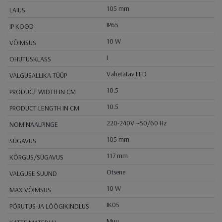
105 mm
LAIUS
IP65
IP KOOD
10 W
VÕIMSUS
I
OHUTUSKLASS
Vahetatav LED
VALGUSALLIKA TÜÜP
10.5
PRODUCT WIDTH IN CM
10.5
PRODUCT LENGTH IN CM
220-240V ~50/60 Hz
NOMINAALPINGE
105 mm
SÜGAVUS
117 mm
KÕRGUS/SÜGAVUS
Otsene
VALGUSE SUUND
10 W
MAX VÕIMSUS
IK05
PÕRUTUS-JA LÖÖGIKINDLUS
Muu