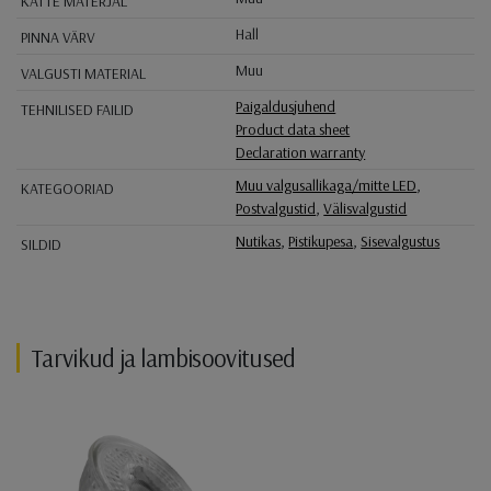
KATTE MATERJAL
Hall
PINNA VÄRV
Muu
VALGUSTI MATERIAL
Paigaldusjuhend
TEHNILISED FAILID
Product data sheet
Declaration warranty
Muu valgusallikaga/mitte LED
,
KATEGOORIAD
Postvalgustid
,
Välisvalgustid
Nutikas
,
Pistikupesa
,
Sisevalgustus
SILDID
Tarvikud ja lambisoovitused