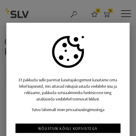
SLV
0
0
OTSING
LEMMIKUD
OSTUKORV
MEN
CONCRETO FL, püstine valgusti,
CONCRETO FL, püstine valgusti,
kandiline GU10 hall 10W
Et pakkuda sulle parimat kasutajakogemust kasutame oma
lehel küpsiseid, mis aitavad isikupärastada veebilehe sisu ja
reklaame, pakkuda sotsiaalmeedia funktsioone ning
analüüsida veebilehel toimuvat liiklust.
Tutvu lähemalt meie privaatsustingimustega
NÕUSTUN KÕIGI KÜPSISTEGA