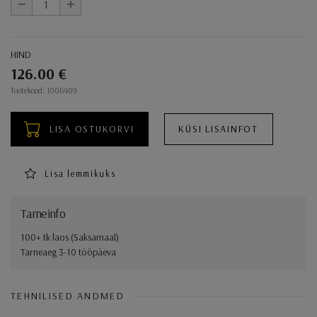
-
+
HIND
126.00 €
Ostukorvi toimingud
Tootekood: 1006409
LISA OSTUKORVI
KÜSI LISAINFOT
Lisa lemmikuks
Tarneinfo
100+ tk laos (Saksamaal)
Tarneaeg 3-10 tööpäeva
TEHNILISED ANDMED